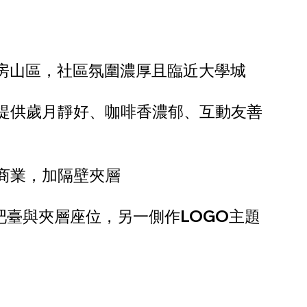
房山區，社區氛圍濃厚且臨近大學城
提供歲月靜好、咖啡香濃郁、互動友善
商業，加隔壁夾層
吧臺與夾層座位，另一側作LOGO主題