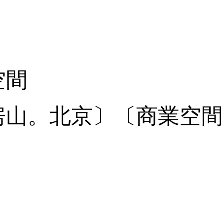
空間
房山。北京〕〔商業空