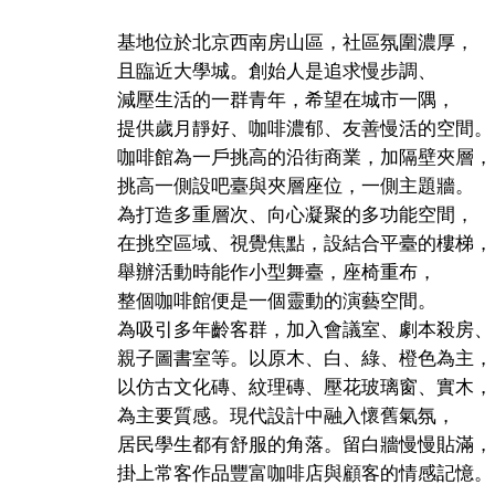
基地位於北京西南房山區，社區氛圍濃厚，
且臨近大學城。創始人是追求慢步調、
減壓生活的一群青年，希望在城市一隅，
提供歲月靜好、咖啡濃郁、友善慢活的空間。
咖啡館為一戶挑高的沿街商業，加隔壁夾層，
挑高一側設吧臺與夾層座位，一側主題牆。
為打造多重層次、向心凝聚的多功能空間，
在挑空區域、視覺焦點，設結合平臺的樓梯，
舉辦活動時能作小型舞臺，座椅重布，
整個咖啡館便是一個靈動的演藝空間。
為吸引多年齡客群，加入會議室、劇本殺房、
親子圖書室等。以原木、白、綠、橙色為主，
以仿古文化磚、紋理磚、壓花玻璃窗、實木，
為主要質感。現代設計中融入懷舊氣氛，
居民學生都有舒服的角落。留白牆慢慢貼滿，
掛上常客作品豐富咖啡店與顧客的情感記憶。